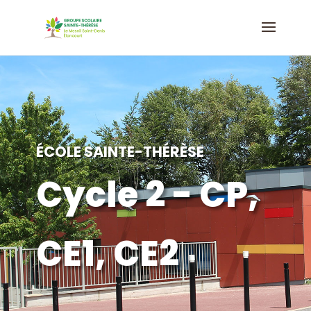
ÉCOLE SAINTE-THÉRÈSE
Cycle 2 - CP,
CE1, CE2