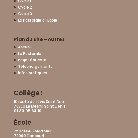
Cycle 1
Cycle 2
Cycle 3
La Pastorale à l’Ecole
Plan du site – Autres
Accueil
La Pastorale
Projet éducatif
Téléchargements
Infos pratiques
Collège :
10 route de Lévis Saint Nom
78320 Le Mesnil Saint Denis
01 30 05 63 10
École
Impasse Golda Meir
78990 Élancourt